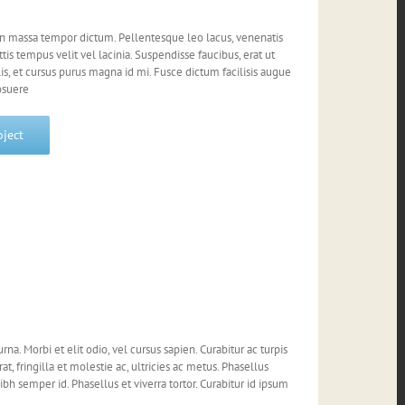
on massa tempor dictum. Pellentesque leo lacus, venenatis
is tempus velit vel lacinia. Suspendisse faucibus, erat ut
is, et cursus purus magna id mi. Fusce dictum facilisis augue
osuere
oject
rna. Morbi et elit odio, vel cursus sapien. Curabitur ac turpis
t, fringilla et molestie ac, ultricies ac metus. Phasellus
bh semper id. Phasellus et viverra tortor. Curabitur id ipsum