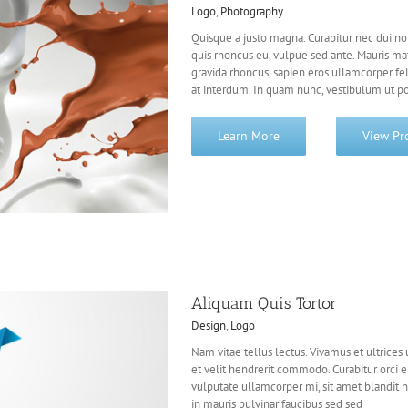
Logo
,
Photography
Quisque a justo magna. Curabitur nec dui n
quis rhoncus eu, vulpue sed ante. Mauris matt
gravida rhoncus, sapien eros ullamcorper fel
at interdum. In quam nunc, vestibulum ut p
Learn More
View Pr
Aliquam Quis Tortor
Design
,
Logo
Nam vitae tellus lectus. Vivamus et ultrices u
et velit hendrerit commodo. Curabitur orci era
vulputate ullamcorper mi, sit amet blandit ni
in mauris pulvinar faucibus sed sed