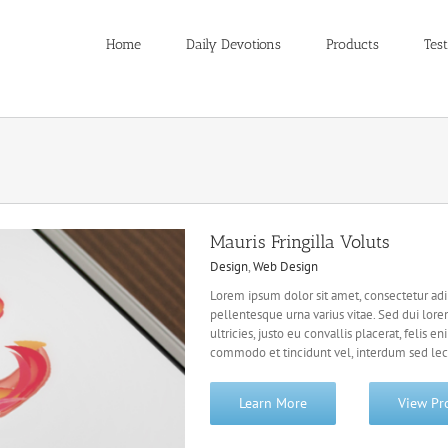
Home
Daily Devotions
Products
Test
Mauris Fringilla Voluts
Design
,
Web Design
Lorem ipsum dolor sit amet, consectetur adip
pellentesque urna varius vitae. Sed dui lore
ultricies, justo eu convallis placerat, felis en
commodo et tincidunt vel, interdum sed lect
Learn More
View Pr