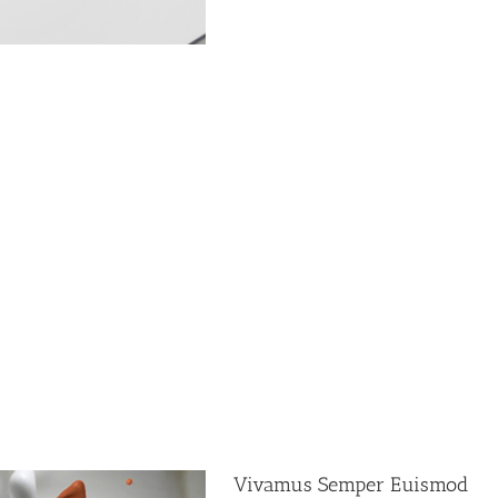
Suspendisse Pharetra Urna
Design
Logo
Photography
Nunc tincidunt, elit non cursus euismod, lac
mauris. Suspendisse a pharetra urna. Morbi d
Aliquam accumsan, nulla sed feugiat vehicula,
amet ligula. Duis dapibus fermentum orci, 
Learn More
View Pr
Vivamus Semper Euismod