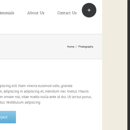
Toggle
Sliding
imonials
About Us
Contact Us
Bar
Area
Home
/
Photography
iscing elit. Nam viverra euismod odio, gravida
m, adipiscing in adipiscing et, interdum nec metus. Mauris
im ornare nisi, vitae mattis nulla ante id dui. Ut lectus purus,
us. Vestibulum adipiscing
oject